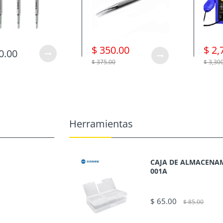
$ 350.00
$ 2,
0.00
$ 375.00
$ 3,30
Herramientas
CAJA DE ALMACENAM
001A
$ 65.00
$ 85.00