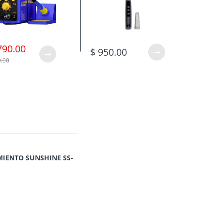
790.00
$ 950.00
$ 6
0.00
IENTO SUNSHINE SS-