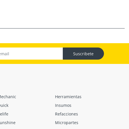
Suscribete
echanic
Herramientas
uick
Insumos
elife
Refacciones
unshine
Micropartes