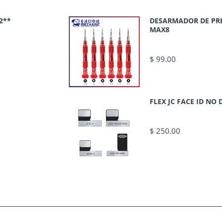
2**
DESARMADOR DE PR
MAX8
$ 99.00
FLEX JC FACE ID N
$ 250.00