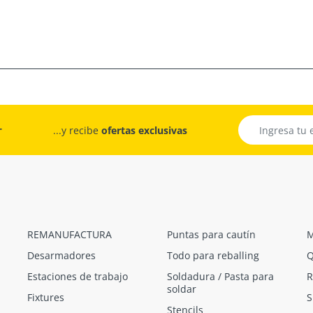
r
...y recibe
ofertas exclusivas
REMANUFACTURA
Puntas para cautín
M
Desarmadores
Todo para reballing
Q
Estaciones de trabajo
Soldadura / Pasta para
R
soldar
Fixtures
S
Stencils