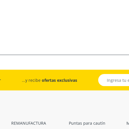
r
...y recibe
ofertas exclusivas
REMANUFACTURA
Puntas para cautín
M