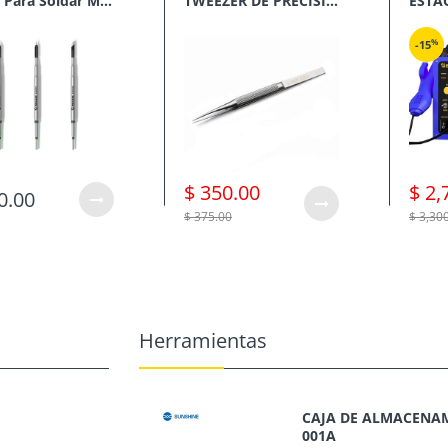
Punta Para Soldar Mechanic Serie C210
TWEEZER DE PRECISION MECHANIC SERIES TK
Nombre: Proyector de puntos Face ID Fixture
%
-15
Modelo: F-FIX Tamaño: 80*70*22mm Peso neto: 178G Tamaño del 
$ 350.00
$ 2,
0.00
$ 375.00
$ 3,30
Herramientas
CAJA DE ALMACENAM
001A