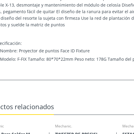
le X-13, desmontaje y mantenimiento del módulo de celosía Diseño 
os, pegamento fácil de quitar El diseño de la ranura para evitar el a
l diseño del resorte la sujeta con firmeza Use la red de plantación 
tos y suelde la matriz de puntos
ecificación:
Nombre: Proyector de puntos Face ID Fixture
Modelo: F-FIX Tamaño: 80*70*22mm Peso neto: 178G Tamaño del 
cesorio Mechanic F-FIX Dot Matrix Face ID co
ra iPhone X-
ctos relacionados
ic
Mechanic.
Mechan