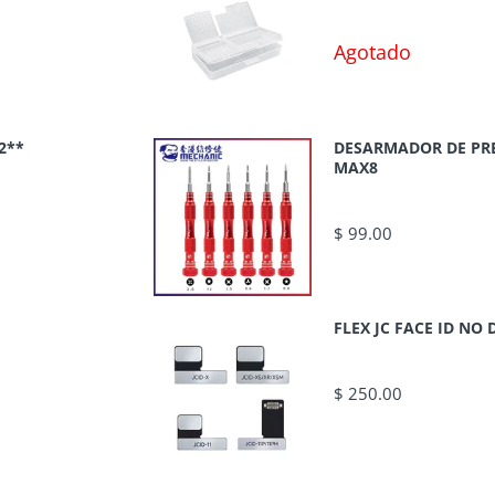
Agotado
2**
DESARMADOR DE PR
MAX8
$ 99.00
FLEX JC FACE ID N
$ 250.00