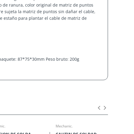
de ranura, color original de matriz de puntos
ire sujeta la matriz de puntos sin dañar el cable,
de estaño para plantar el cable de matriz de
paquete: 87*75*30mm Peso bruto: 200g
n red de plantación de estaño
ic.
Mechanic.
Mecha