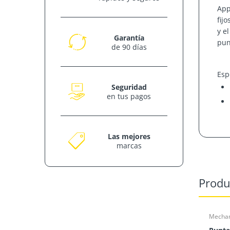
App
fij
y e
Garantía
pun
de 90 días
Esp
Seguridad
en tus pagos
Ac
pa
Las mejores
marcas
Produ
Mechan