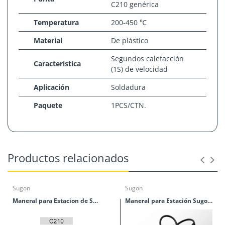
C210 genérica
Temperatura
200-450 ℃
Material
De plástico
Segundos calefacción
Característica
(1S) de velocidad
Aplicación
Soldadura
Paquete
1PCS/CTN.
Nombre del
SUGON T3602
producto
Productos relacionados
Archivo
110V
adjunto
Con 1 pc C115 + 1 pc
Sugon
Sugon
Punta
C210 genérica
Maneral para Estacion de Soldadura Sugon T3602
Maneral para Estación Sugon 220
Temperatura
200-450 ℃