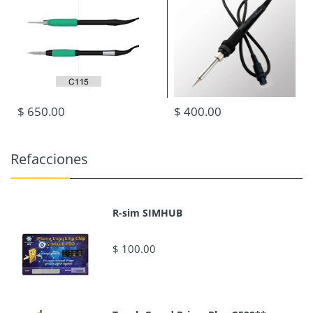
Material
De plástico
Segundos calefacción
Característica
(1S) de velocidad
Aplicación
Soldadura
Paquete
1PCS/CTN.
$ 650.00
$ 400.00
Refacciones
R-sim SIMHUB
$ 100.00