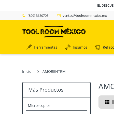
EL DESCU
(899) 3130705
ventas@toolroommexico.mx
Herramientas
Insumos
Refacc
Inicio
AMORENTRM
AM
Más Productos
Microscopios