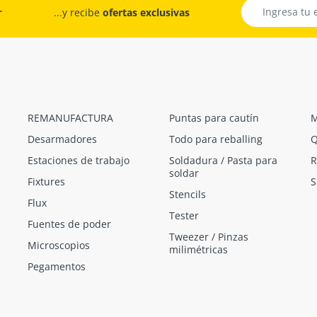
r
...y recibe
ofertas exclusivas
REMANUFACTURA
Puntas para cautín
M
Desarmadores
Todo para reballing
Q
Estaciones de trabajo
Soldadura / Pasta para
R
soldar
Fixtures
S
Stencils
Flux
Tester
Fuentes de poder
Tweezer / Pinzas
Microscopios
milimétricas
Pegamentos