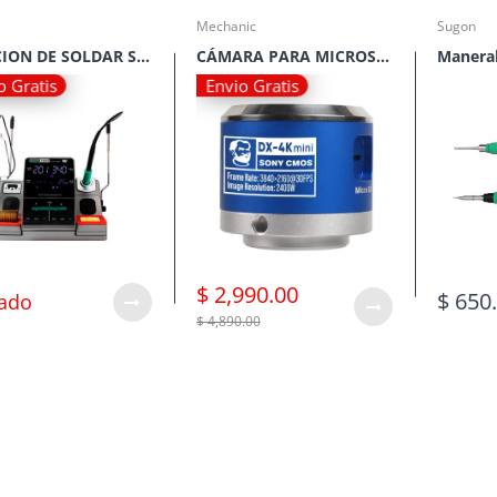
Mechanic
Sugon
ESTACION DE SOLDAR SUGON T3602
CÁMARA PARA MICROSCOPIO MECHANIC DX-4KMINI
o Gratis
Envio Gratis
$ 2,990.00
$ 650
ado
$ 4,890.00