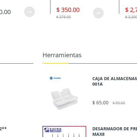
$ 350.00
$ 2,
0.00
$ 375.00
$ 3,30
Herramientas
CAJA DE ALMACENAM
001A
$ 65.00
$ 85.00
2**
DESARMADOR DE PR
MAX8