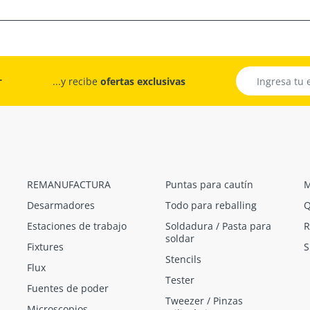
r
...y recibe
ofertas exclusivas
REMANUFACTURA
Puntas para cautín
M
Desarmadores
Todo para reballing
Q
Estaciones de trabajo
Soldadura / Pasta para
R
soldar
Fixtures
S
Stencils
Flux
Tester
Fuentes de poder
Tweezer / Pinzas
Microscopios