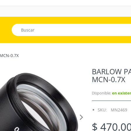
MCN-0.7X
BARLOW P
MCN-0.7X
Disponible:
en existe
SKU:
MN2469
$ 470.0