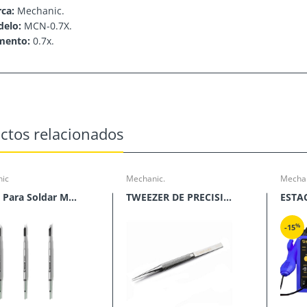
rca:
Mechanic.
delo:
MCN-0.7X.
mento:
0.7x.
ctos relacionados
ic
Mechanic.
Mechan
Punta Para Soldar Mechanic Serie C210
TWEEZER DE PRECISION MECHANIC SERIES TK
%
-15