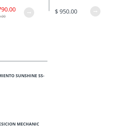
790.00
$ 950.00
$ 6
0.00
IENTO SUNSHINE SS-
ESICION MECHANIC