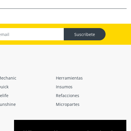
Suscribete
echanic
Herramientas
uick
Insumos
elife
Refacciones
unshine
Micropartes