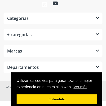
Categorías
+ categorías
Marcas
Departamentos
Utilizamos cookies para garantizarte la mejor
© 2026
Tool Room México
. Todos los derechos reservados.
experiencia en nuestro sitio web.
Ver más
Entendido