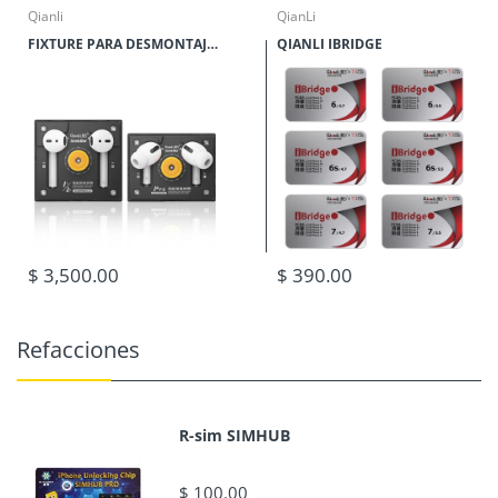
Qianli
QianLi
FIXTURE PARA DESMONTAJE DE BATERIA PARA AIRPODS QIANLI
QIANLI IBRIDGE
$ 3,500.00
$ 390.00
Refacciones
R-sim SIMHUB
$ 100.00