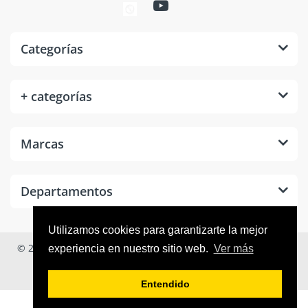
Categorías
+ categorías
Marcas
Departamentos
Utilizamos cookies para garantizarte la mejor
© 2026
Tool Room México
. Todos los derechos reservados.
experiencia en nuestro sitio web.
Ver más
Entendido