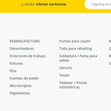
r
...y recibe
ofertas exclusivas
REMANUFACTURA
Puntas para cautín
M
Desarmadores
Todo para reballing
Q
Estaciones de trabajo
Soldadura / Pasta para
R
soldar
Fixtures
S
Stencils
Flux
Tester
Fuentes de poder
Tweezer / Pinzas
Microscopios
milimétricas
Pegamentos