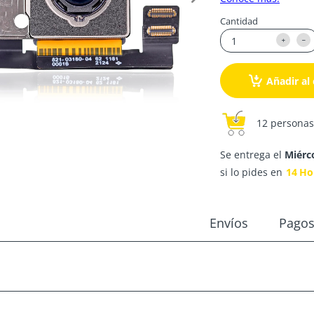
Cantidad
Añadir al 
12 personas
Se entrega el
Miérc
si lo pides en
14
Ho
Envíos
Pago