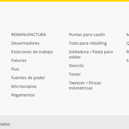
REMANUFACTURA
Puntas para cautín
M
Desarmadores
Todo para reballing
Q
Estaciones de trabajo
Soldadura / Pasta para
R
soldar
Fixtures
S
Stencils
Flux
Tester
Fuentes de poder
Tweezer / Pinzas
Microscopios
milimétricas
Pegamentos
vados.