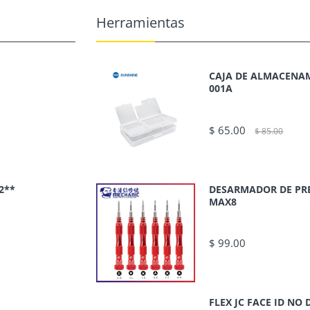
Herramientas
CAJA DE ALMACENAM
001A
$ 65.00
$ 85.00
2**
DESARMADOR DE PR
MAX8
$ 99.00
FLEX JC FACE ID N