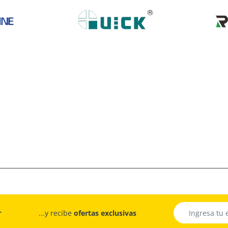
r
...y recibe
ofertas exclusivas