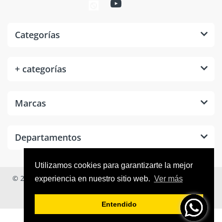
Categorías
+ categorías
Marcas
Departamentos
Utilizamos cookies para garantizarte la mejor
© 2026
Tool Room México
. Todos los derechos reservados.
experiencia en nuestro sitio web.
Ver más
Entendido