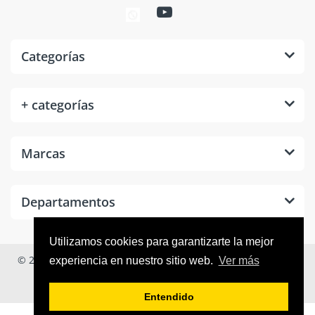
Categorías
+ categorías
Marcas
Departamentos
Utilizamos cookies para garantizarte la mejor
© 2026
Tool Room México
. Todos los derechos reservados.
experiencia en nuestro sitio web.
Ver más
Entendido