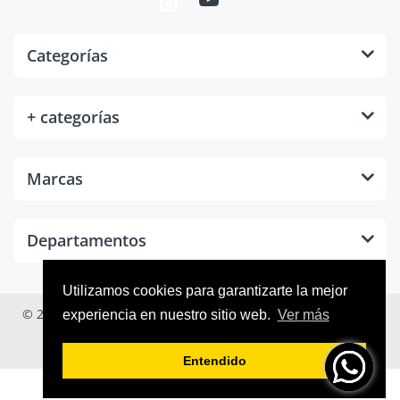
Categorías
+ categorías
Marcas
Departamentos
Utilizamos cookies para garantizarte la mejor
© 2026
Tool Room México
. Todos los derechos reservados.
experiencia en nuestro sitio web.
Ver más
Entendido