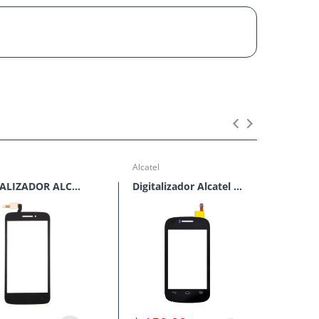
Alcatel
Alcate
DIGITALIZADOR ALCATEL ONE TOUCH POP 2 5042
Digitalizador Alcatel POP C1 OT-4015 4015N 4015D Negro