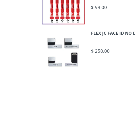
$ 99.00
FLEX JC FACE ID N
$ 250.00