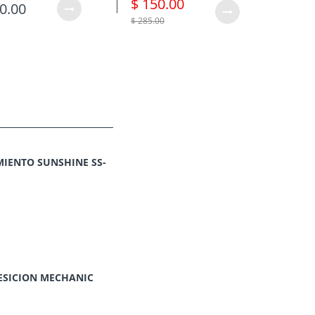
$ 150.00
$ 3
0.00
$ 285.00
$ 490.
IENTO SUNSHINE SS-
ESICION MECHANIC