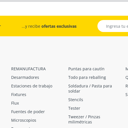
r
...y recibe
ofertas exclusivas
REMANUFACTURA
Puntas para cautín
M
Desarmadores
Todo para reballing
Q
Estaciones de trabajo
Soldadura / Pasta para
R
soldar
Fixtures
S
Stencils
Flux
Tester
Fuentes de poder
Tweezer / Pinzas
Microscopios
milimétricas