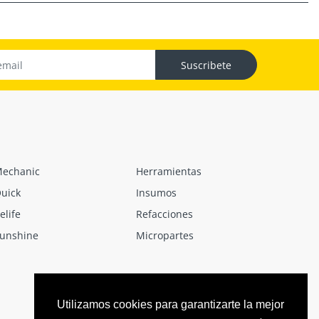
Suscribete
echanic
Herramientas
uick
Insumos
elife
Refacciones
unshine
Micropartes
Utilizamos cookies para garantizarte la mejor