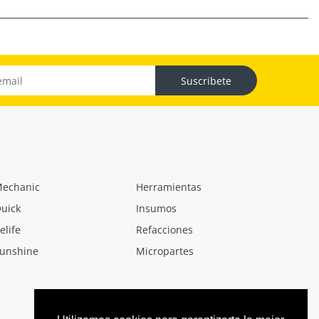
Suscribete
echanic
Herramientas
uick
Insumos
elife
Refacciones
unshine
Micropartes