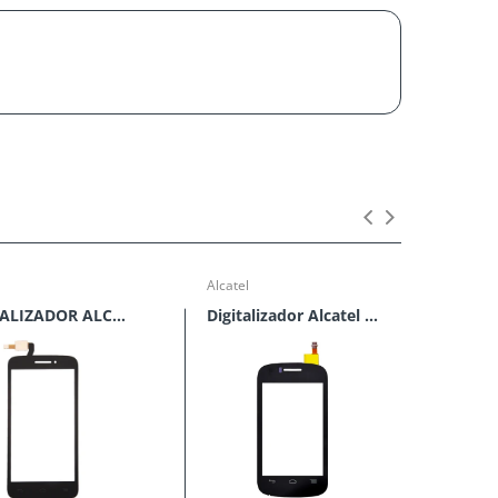
Alcatel
Alcate
DIGITALIZADOR ALCATEL ONE TOUCH POP 2 5042
Digitalizador Alcatel POP C1 OT-4015 4015N 4015D Negro