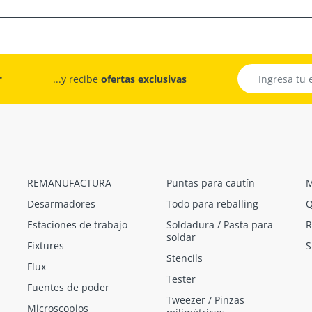
r
...y recibe
ofertas exclusivas
REMANUFACTURA
Puntas para cautín
M
Desarmadores
Todo para reballing
Q
Estaciones de trabajo
Soldadura / Pasta para
R
soldar
Fixtures
S
Stencils
Flux
Tester
Fuentes de poder
Tweezer / Pinzas
Microscopios