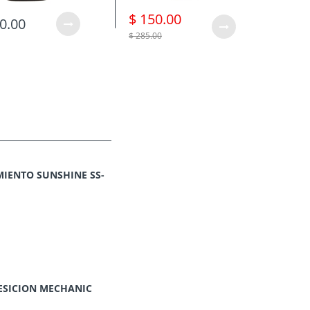
$ 150.00
$ 3
0.00
$ 285.00
$ 490.
IENTO SUNSHINE SS-
ESICION MECHANIC