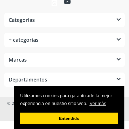
Categorías
+ categorías
Marcas
Departamentos
Utilizamos cookies para garantizarte la mejor
© 2026
Tool Room México
. Todos los derechos reservados.
experiencia en nuestro sitio web.
Ver más
Entendido