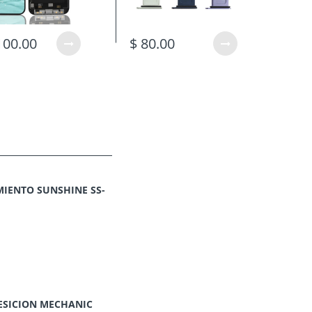
100.00
$ 80.00
$ 7
IENTO SUNSHINE SS-
ESICION MECHANIC