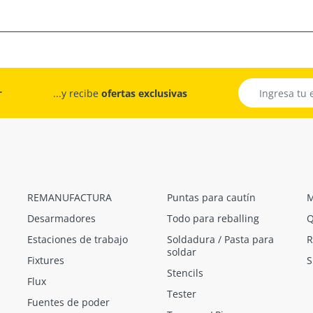
r
...y recibe
ofertas exclusivas
REMANUFACTURA
Puntas para cautín
M
Desarmadores
Todo para reballing
Q
Estaciones de trabajo
Soldadura / Pasta para
R
soldar
Fixtures
S
Stencils
Flux
Tester
Fuentes de poder