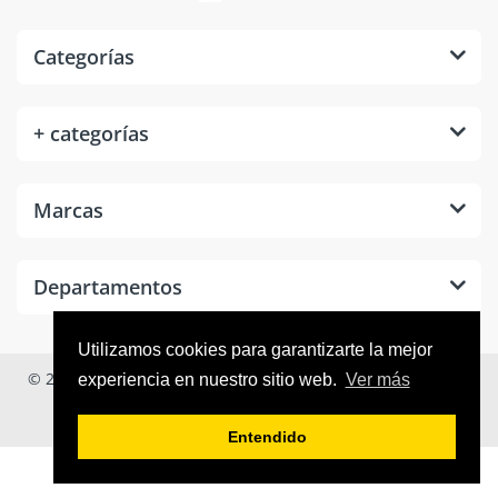
Categorías
+ categorías
Marcas
Departamentos
Utilizamos cookies para garantizarte la mejor
© 2026
Tool Room México
. Todos los derechos reservados.
experiencia en nuestro sitio web.
Ver más
Entendido