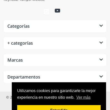
Categorías
+ categorías
Marcas
Departamentos
Utilizamos cookies para garantizarte la mejor
© 2026
Tool Room México
. Todos los derechos reservados.
experiencia en nuestro sitio web.
Ver más
Entendido