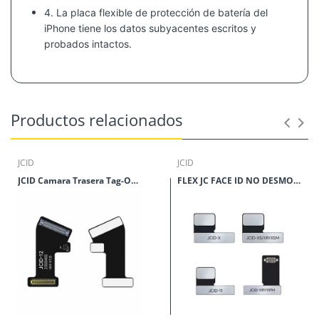
4. La placa flexible de protección de batería del
iPhone tiene los datos subyacentes escritos y
probados intactos.
Características
1. El nuevo cable flexible de placa de protección de
Productos relacionados
batería 100% de ciclo 0 nuevo y original se puede
usar con la reparación de batería de iPhone.
JCID
JCID
2. La nueva placa de protección de batería flexible
JCID Camara Trasera Tag-On Reparación FPC
FLEX JC FACE ID NO DESMONTABLE
puede confirmar la seguridad de la batería del
iPhone y mejorar la batería.
rendimiento y vida útil, garantiza consistencia y
estabilidad y maximiza el tiempo de espera
ultralargo de la batería.
3. La nueva placa flexible de protección de batería
de iPhone puede cambiar el chip IC de cifrado para
el reemplazo de la batería de iPhone, a