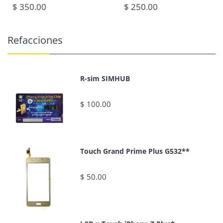
$ 350.00
$ 250.00
4. La placa flexible de protección de batería del
iPhone tiene los datos subyacentes escritos y
probados intactos.
Refacciones
R-sim SIMHUB
$ 100.00
Touch Grand Prime Plus G532**
$ 50.00