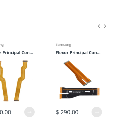
ng
Samsung
Sams
Flexor Principal Conector De Tablillas Samsung M10 (M105)
Flexor Principal Conector De Tablillas Samsung A52 (A525)
0.00
$ 290.00
$ 1