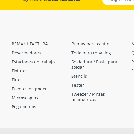
REMANUFACTURA
Puntas para cautín
M
Desarmadores
Todo para reballing
Q
Estaciones de trabajo
Soldadura / Pasta para
R
soldar
Fixtures
S
Stencils
Flux
Tester
Fuentes de poder
Tweezer / Pinzas
Microscopios
milimétricas
Pegamentos