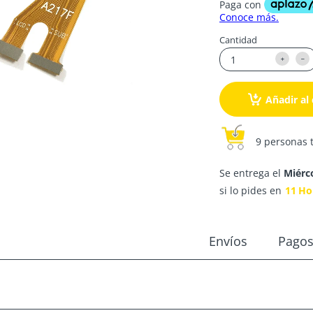
Cantidad
Añadir al 
9 personas 
Se entrega el
Miérc
si lo pides en
11
Ho
Envíos
Pago