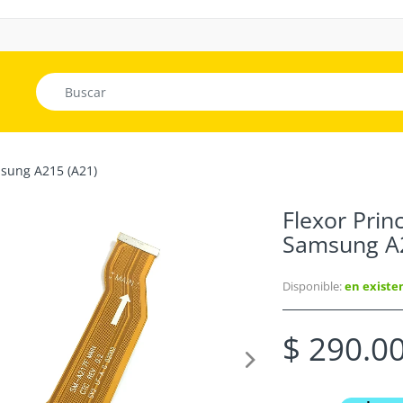
msung A215 (A21)
Flexor Prin
Samsung A2
Disponible:
en existe
$ 290.0