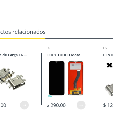
ctos relacionados
LG
LG
Centro de Carga LG M150 M153
LCD Y TOUCH Moto E6s 2020*
.00
$ 290.00
$ 12