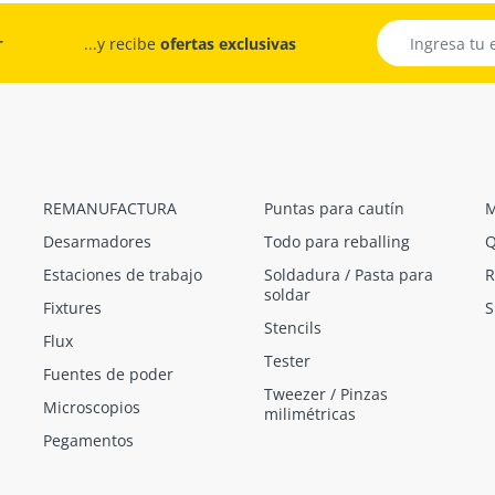
r
...y recibe
ofertas exclusivas
REMANUFACTURA
Puntas para cautín
M
Desarmadores
Todo para reballing
Q
Estaciones de trabajo
Soldadura / Pasta para
R
soldar
Fixtures
S
Stencils
Flux
Tester
Fuentes de poder
Tweezer / Pinzas
Microscopios
milimétricas
Pegamentos