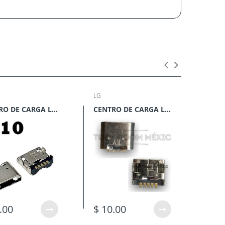
LG
LG
CENTRO DE CARGA LG ZONE
CENTRO DE CARGA LG VS950
.00
$ 10.00
$ 3