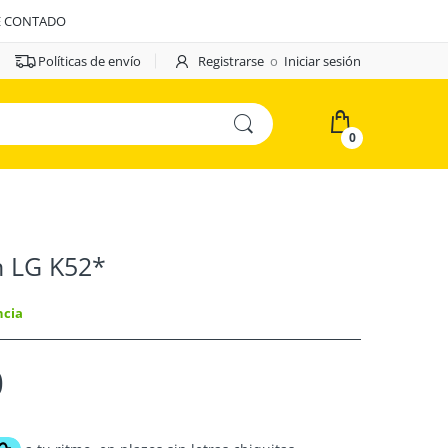
E CONTADO
Políticas de envío
Registrarse
o
Iniciar sesión
0
h LG K52*
ncia
0