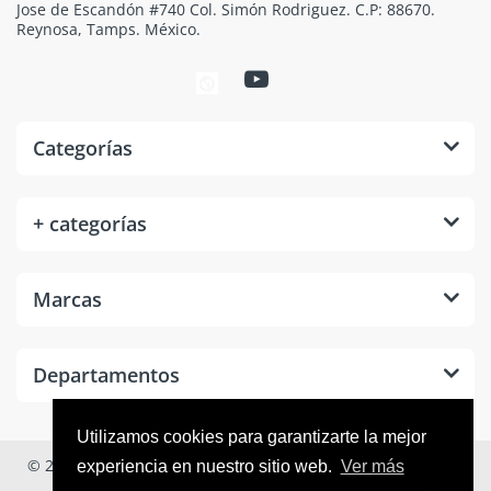
Jose de Escandón #740 Col. Simón Rodriguez. C.P: 88670.
Reynosa, Tamps. México.
Categorías
+ categorías
Marcas
Departamentos
Utilizamos cookies para garantizarte la mejor
© 2026
Tool Room México
. Todos los derechos reservados.
experiencia en nuestro sitio web.
Ver más