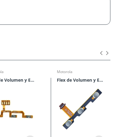
la
Motorola
Motor
Flex de Volumen y Encendido Moto G8 Play
Flex de Volumen y Encendido Moto G8 Power Lite