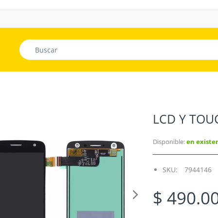
LCD Y TO
Disponible:
en existe
SKU:
7944146
$ 490.0