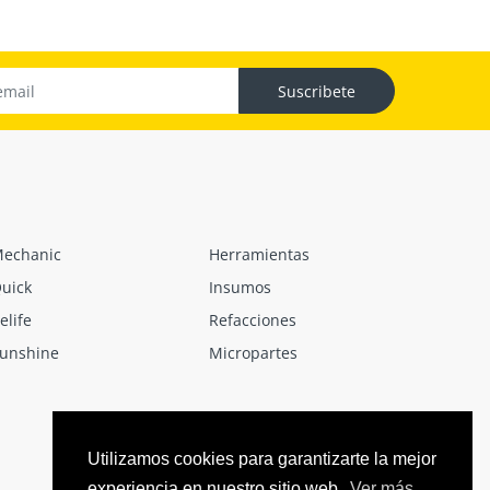
Suscribete
echanic
Herramientas
uick
Insumos
elife
Refacciones
unshine
Micropartes
Utilizamos cookies para garantizarte la mejor
experiencia en nuestro sitio web.
Ver más