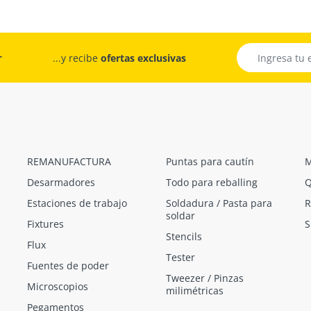
r
...y recibe
ofertas exclusivas
REMANUFACTURA
Puntas para cautín
M
Desarmadores
Todo para reballing
Q
Estaciones de trabajo
Soldadura / Pasta para
R
soldar
Fixtures
S
Stencils
Flux
Tester
Fuentes de poder
Tweezer / Pinzas
Microscopios
milimétricas
Pegamentos