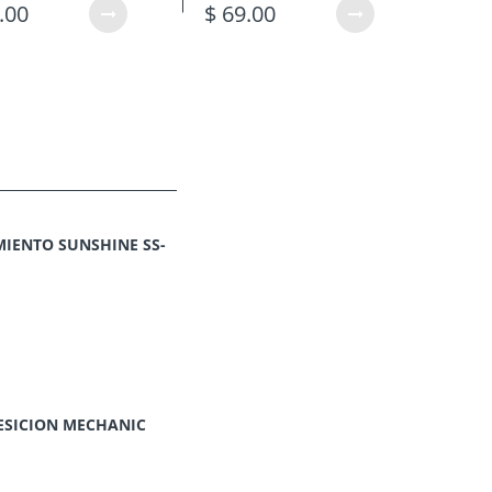
.00
$ 69.00
$ 9
IENTO SUNSHINE SS-
ESICION MECHANIC