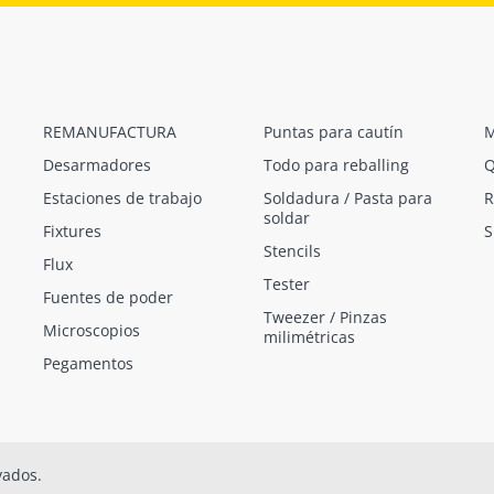
REMANUFACTURA
Puntas para cautín
M
Desarmadores
Todo para reballing
Q
Estaciones de trabajo
Soldadura / Pasta para
R
soldar
Fixtures
S
Stencils
Flux
Tester
Fuentes de poder
Tweezer / Pinzas
Microscopios
milimétricas
Pegamentos
vados.