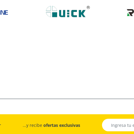
r
...y recibe
ofertas exclusivas