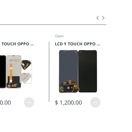
Oppo
Oppo
LCD Y TOUCH OPPO A15**
LCD Y TOUCH OPPO RENO 6**
0.00
$ 1,200.00
$ 4