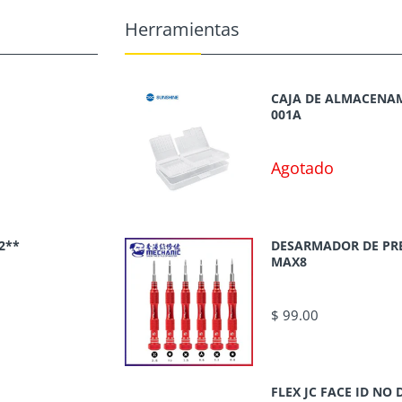
Herramientas
CAJA DE ALMACENAM
001A
Agotado
2**
DESARMADOR DE PR
MAX8
$ 99.00
FLEX JC FACE ID N