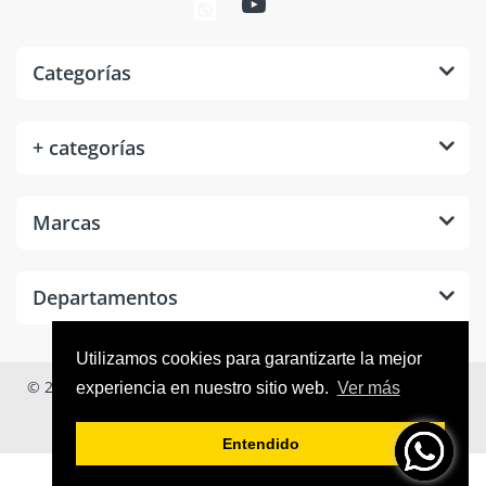
Categorías
+ categorías
Marcas
Departamentos
Utilizamos cookies para garantizarte la mejor
© 2026
Tool Room México
. Todos los derechos reservados.
experiencia en nuestro sitio web.
Ver más
Entendido