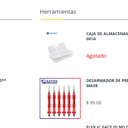
Herramientas
CAJA DE ALMACENAM
001A
Agotado
2**
DESARMADOR DE PR
MAX8
$ 99.00
FLEX JC FACE ID N