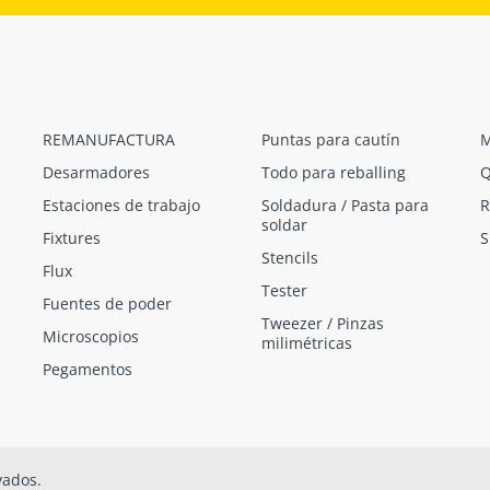
REMANUFACTURA
Puntas para cautín
M
Desarmadores
Todo para reballing
Q
Estaciones de trabajo
Soldadura / Pasta para
R
soldar
Fixtures
S
Stencils
Flux
Tester
Fuentes de poder
Tweezer / Pinzas
Microscopios
milimétricas
Pegamentos
vados.