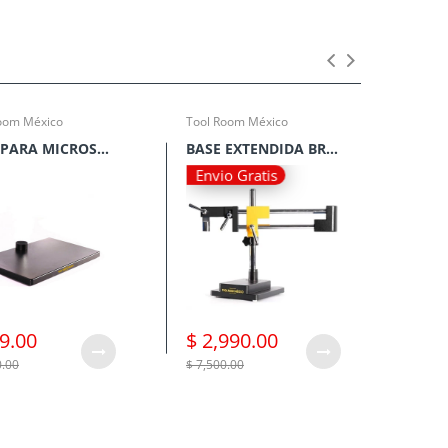
oom México
Tool Room México
Tool 
BASE PARA MICROSCOPIO TOOL ROOM MEXICO B3
BASE EXTENDIDA BRAZO DOBLE L2 PARA MICROSCOPIO TOOL ROOM MÉXICO
Envio Gratis
9.00
$ 2,990.00
$ 1
0.00
$ 7,500.00