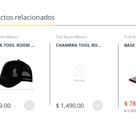
ctos relacionados
oom México
Tool Room México
Tool R
GORRA TOOL ROOM MEXICO
CHAMRRA TOOL ROOM MEXICO COLOR MOSTAZA
$ 78
9.00
$ 1,490.00
$ 1,29