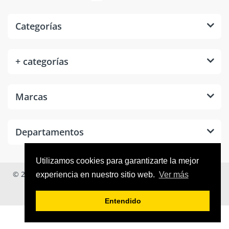
Categorías
+ categorías
Marcas
Departamentos
Utilizamos cookies para garantizarte la mejor
© 2026
Tool Room México
. Todos los derechos reservados.
experiencia en nuestro sitio web.
Ver más
Entendido