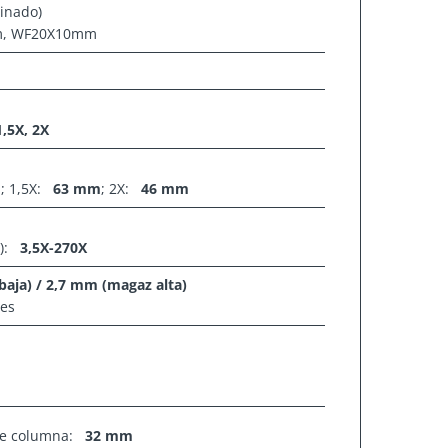
inado)
m, WF20X10mm
1,5X, 2X
m
; 1,5X:
63 mm
; 2X:
46 mm
):
3,5X-270X
aja) / 2,7 mm (magaz alta)
res
de columna:
32 mm