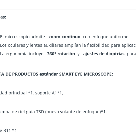
as:
El microscopio admite
zoom continuo
con enfoque uniforme.
Los oculares y lentes auxiliares amplían la flexibilidad para aplica
La ergonomía incluye
360° rotación
y
ajustes de dioptrías
para
TA DE PRODUCTOS estándar SMART EYE MICROSCOPE:
dad principal *1, soporte A1*1,
umna de riel guía TSD (nuevo volante de enfoque)*1,
e B11 *1