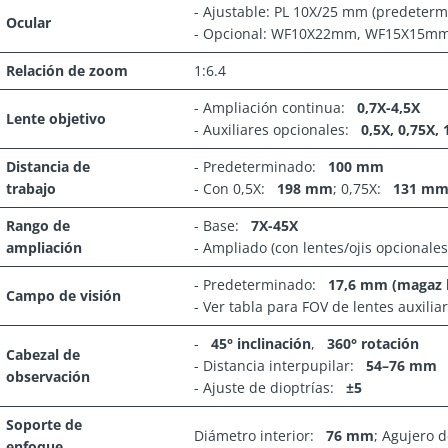
- Ajustable: PL 10X/25 mm (predeterm
Ocular
- Opcional: WF10X22mm, WF15X15m
Relación de zoom
1:6.4
- Ampliación continua:
0,7X-4,5X
Lente objetivo
- Auxiliares opcionales:
0,5X, 0,75X, 
Distancia de
- Predeterminado:
100 mm
trabajo
- Con 0,5X:
198 mm
; 0,75X:
131 m
Rango de
- Base:
7X-45X
ampliación
- Ampliado (con lentes/ojis opcionales
- Predeterminado:
17,6 mm (magaz b
Campo de visión
- Ver tabla para FOV de lentes auxilia
-
45° inclinación
,
360° rotación
Cabezal de
- Distancia interpupilar:
54–76 mm
observación
- Ajuste de dioptrías:
±5
Soporte de
Diámetro interior:
76 mm
; Agujero 
enfoque