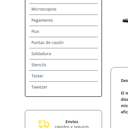
Microscopios
Pegamento
Flux
Puntas de cautín
Soldadura
Stencils
Tester
Des
Tweezer
El 
dis
mic
efi
Envíos
rápidos y seguros