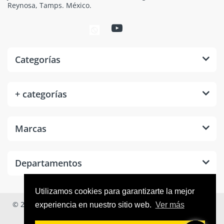
Reynosa, Tamps. México.
Categorías
+ categorías
Marcas
Departamentos
Utilizamos cookies para garantizarte la mejor
© 2026
Tool Room México
. Todos los derechos reservados.
experiencia en nuestro sitio web.
Ver más