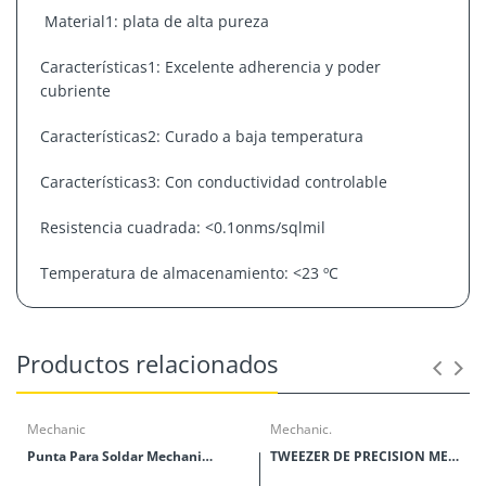
Material1: plata de alta pureza
Características1: Excelente adherencia y poder
cubriente
Características2: Curado a baja temperatura
Características3: Con conductividad controlable
Resistencia cuadrada: <0.1onms/sqlmil
Temperatura de almacenamiento: <23 ºC
Pasta térmica conductora de plata de alta pureza
ED002
Productos relacionados
Mechanic
Mechanic.
Punta Para Soldar Mechanic Serie C210
TWEEZER DE PRECISION MECHANIC SERIES TK