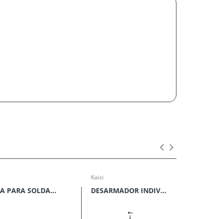
Kaisi
Kaisi
PUNTA PARA SOLDAR KAISI 900M-T-K
DESARMADOR INDIVIDUALES KAISI K-8246