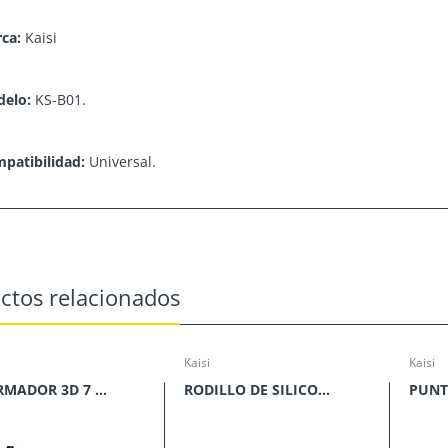
ca:
Kaisi
elo:
KS-B01.
patibilidad:
Universal.
ctos relacionados
Kaisi
Kaisi
DESARMADOR 3D 7 EN 1 KAISI K-8926
RODILLO DE SILICON KAISI KG-1303