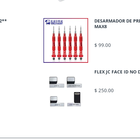
2**
DESARMADOR DE PR
MAX8
$ 99.00
FLEX JC FACE ID N
$ 250.00