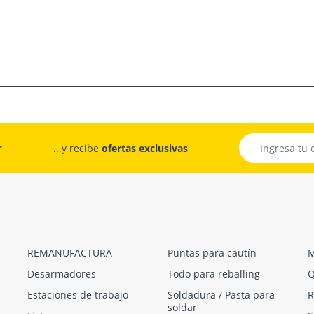
r
...y recibe
ofertas exclusivas
REMANUFACTURA
Puntas para cautín
M
Desarmadores
Todo para reballing
Q
Estaciones de trabajo
Soldadura / Pasta para
R
soldar