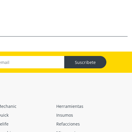
Suscribete
echanic
Herramientas
uick
Insumos
elife
Refacciones