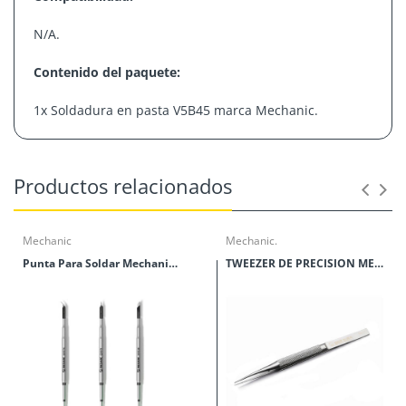
N/A.
Contenido del paquete:
1x Soldadura en pasta V5B45 marca Mechanic.
Productos relacionados
Marca:
Mechanic.
Modelo:
V5B45.
Mechanic
Mechanic.
Micras:
Punta Para Soldar Mechanic Serie C210
20-38um
TWEEZER DE PRECISION MECHANIC SERIES TK
Peso:
42g.
Punto de
138
°C.
fusión: