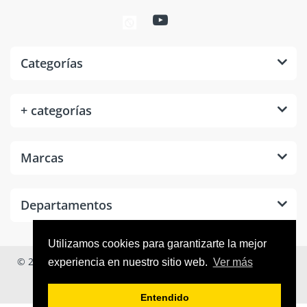
Categorías
+ categorías
Marcas
Departamentos
Utilizamos cookies para garantizarte la mejor
© 2026
Tool Room México
. Todos los derechos reservados.
experiencia en nuestro sitio web.
Ver más
Entendido